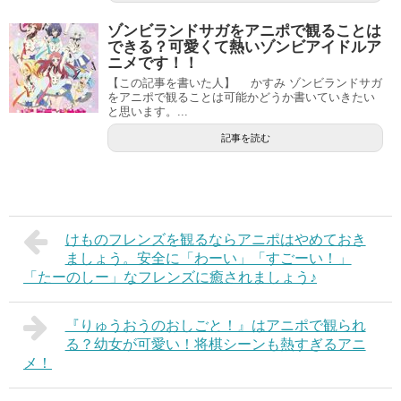
ゾンビランドサガをアニポで観ることは
できる？可愛くて熱いゾンビアイドルア
ニメです！！
【この記事を書いた人】 かすみ ゾンビランドサガ
をアニポで観ることは可能かどうか書いていきたい
と思います。...
記事を読む
けものフレンズを観るならアニポはやめておき
ましょう。安全に「わーい」「すごーい！」
「たーのしー」なフレンズに癒されましょう♪
『りゅうおうのおしごと！』はアニポで観られ
る？幼女が可愛い！将棋シーンも熱すぎるアニ
メ！