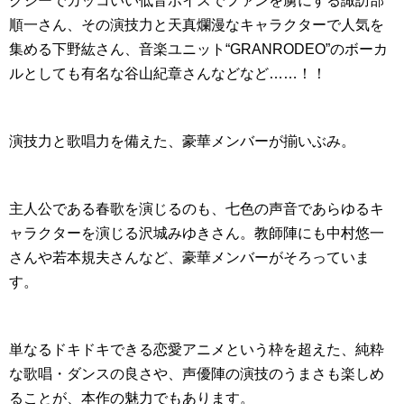
クシーでカッコいい低音ボイスでファンを虜にする諏訪部
順一さん、その演技力と天真爛漫なキャラクターで人気を
集める下野紘さん、音楽ユニット“GRANRODEO”のボーカ
ルとしても有名な谷山紀章さんなどなど……！！
演技力と歌唱力を備えた、豪華メンバーが揃いぶみ。
主人公である春歌を演じるのも、七色の声音であらゆるキ
ャラクターを演じる沢城みゆきさん。教師陣にも中村悠一
さんや若本規夫さんなど、豪華メンバーがそろっていま
す。
単なるドキドキできる恋愛アニメという枠を超えた、純粋
な歌唱・ダンスの良さや、声優陣の演技のうまさも楽しめ
ることが、本作の魅力でもあります。