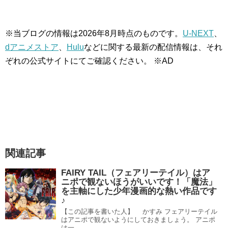
※当ブログの情報は
2026
年
8
月時点のものです。
U-NEXT
、
dアニメストア
、
Hulu
などに関する最新の配信情報は、それ
ぞれの公式サイトにてご確認ください。 ※AD
関連記事
FAIRY TAIL（フェアリーテイル）はア
ニポで観ないほうがいいです！「魔法」
を主軸にした少年漫画的な熱い作品です
♪
【この記事を書いた人】 かすみ フェアリーテイル
はアニポで観ないようにしておきましょう。 アニポ
は一...