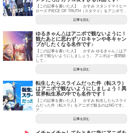
【この記事を書いた人】 かすみ スタンドマイヒー
ローズ PIECE OF TRUTH（スタマイ）をアニポで...
記事を読む
ゆるきゃん△はアニポで観ないように！
観たあとに思わずソロキャンや冬キャン
プがしたくなる名作です♪
【この記事を書いた人】 かすみ ゆるきゃん△はア
ニポで観ないようにしましょう。 アニポは一度閉鎖
して...
記事を読む
転生したらスライムだった件（転スラ）
はアニポで観ないようにしましょう！異
世界転生系の中でも名作です！
【この記事を書いた人】 かすみ 転生したらスライ
ムだった件（転スラ）をアニポで観るのはNGです。
ア...
記事を読む
イチャイチャしてたときに急にアニポを