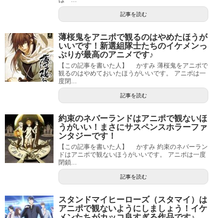
記事を読む
薄桜鬼をアニポで観るのはやめたほうが
いいです！新選組隊士たちのイケメンっ
ぷりが最高のアニメです♪
【この記事を書いた人】 かすみ 薄桜鬼をアニポで
観るのはやめておいたほうがいいです。 アニポは一
度閉...
記事を読む
約束のネバーランドはアニポで観ないほ
うがいい！まさにサスペンスホラーファ
ンタジーです！
【この記事を書いた人】 かすみ 約束のネバーラン
ドはアニポで観ないほうがいいです。 アニポは一度
閉鎖...
記事を読む
スタンドマイヒーローズ（スタマイ）は
アニポで観ないようにしましょう！イケ
メンたちがカッコ良すぎる作品です♪