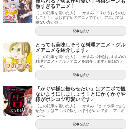
観られる？幼女が可愛い！将棋シーンも
熱すぎるアニメ！
【この記事を書いた人】 かすみ 『りゅうおうのお
しごと！』はおすすめのアニメですが、アニポでは
観ない方が良...
記事を読む
とっても美味しそうな料理アニメ・グル
メアニメを紹介します♪
【この記事を書いた人】 かすみ 今回はおすすめの
料理アニメ・グルメアニメを紹介します♪ 食戟のソ
ーマ...
記事を読む
「かぐや様は告らせたい」はアニポで観
ないようにしましょう！とにかくかぐや
様がポンコツ可愛いです♪
【この記事を書いた人】 かすみ 「かぐや様は告ら
せたい」はアニポで観ないほうがいいです。 アニポ
は一...
記事を読む