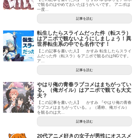
で観るのはやめておいたほうがいいです。 アニポは
一度...
記事を読む
転生したらスライムだった件（転スラ）
はアニポで観ないようにしましょう！異
世界転生系の中でも名作です！
【この記事を書いた人】 かすみ 転生したらスライ
ムだった件（転スラ）をアニポで観るのはNGです。
ア...
記事を読む
やはり俺の青春ラブコメはまちがってい
る。（俺ガイル）はアニポで観ても大丈
夫？
【この記事を書いた人】 かすみ 『やはり俺の青春
ラブコメはまちがっている。』（通称、俺ガイル）
を観るのは大...
記事を読む
20代アニメ好きの女子が男性にオススメ