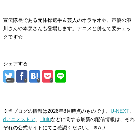
宣伝隊長である元体操選手＆芸人のオラキオや、声優の浪
川さんや本泉さんも登場します。アニメと併せて要チェッ
クです☆
シェアする
error
0
※当ブログの情報は
2026
年
8
月時点のものです。
U-NEXT
、
dアニメストア
、
Hulu
などに関する最新の配信情報は、それ
ぞれの公式サイトにてご確認ください。 ※AD